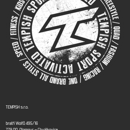
TEMPISH s.r.o.
bratří Wolfů 495/16
779 00 Olomouc – Chválkovice