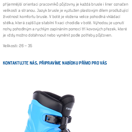
příjemnější orientaci pracovníků půjčovny je každá brusle i liner označen
velikostí a stranou. Jazyk brusle je vyztužen plastovým dílem prodlužující
životnost komfortu brusle. V botě je vložena velice pohodlná vkládací
stélka, která zajišťuje stabilní fixaci chodidla v botě. Výhodou je upnutí
nohy pohodlným a rychlým zapínáním pomocí tří kovových přezek, které
je vždy možno dotáhnout nebo vyměnit podle potřeby půjčoven.
Velikosti: 26 – 35
KONTAKTUJTE NÁS, PŘIPRAVÍME NABÍDKU PŘÍMO PRO VÁS