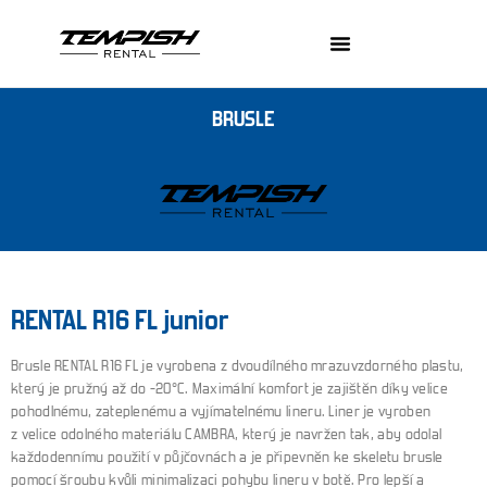
BRUSLE
RENTAL R16 FL junior
Brusle RENTAL R16 FL je vyrobena z dvoudílného mrazuvzdorného plastu,
který je pružný až do -20°C. Maximální komfort je zajištěn díky velice
pohodlnému, zateplenému a vyjímatelnému lineru. Liner je vyroben
z velice odolného materiálu CAMBRA, který je navržen tak, aby odolal
každodennímu použití v půjčovnách a je připevněn ke skeletu brusle
pomocí šroubu kvůli minimalizaci pohybu lineru v botě. Pro lepší a